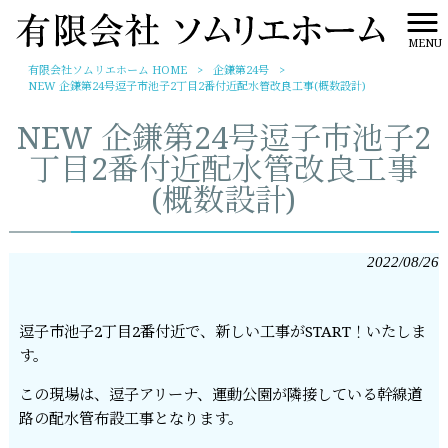
MENU
有限会社ソムリエホーム HOME
>
企鎌第24号
>
NEW 企鎌第24号逗子市池子2丁目2番付近配水管改良工事(概数設計)
NEW 企鎌第24号逗子市池子2
丁目2番付近配水管改良工事
(概数設計)
2022/08/26
逗子市池子2丁目2番付近で、新しい工事がSTART！いたしま
す。
この現場は、逗子アリーナ、運動公園が隣接している幹線道
路の配水管布設工事となります。