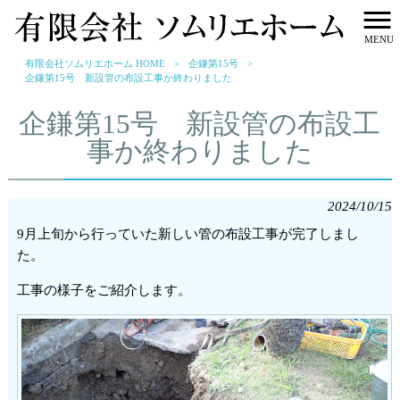
MENU
有限会社ソムリエホーム HOME
>
企鎌第15号
>
企鎌第15号 新設管の布設工事か終わりました
企鎌第15号 新設管の布設工
事か終わりました
2024/10/15
9月上旬から行っていた新しい管の布設工事が完了しまし
た。
工事の様子をご紹介します。